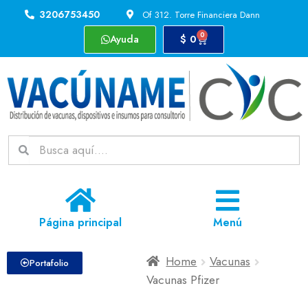
3206753450
Of 312. Torre Financiera Dann
0
Ayuda
$
0
Página principal
Menú
Home
Vacunas
Portafolio
Vacunas Pfizer