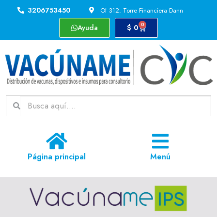
3206753450
Of 312. Torre Financiera Dann
0
Ayuda
$
0
Página principal
Menú