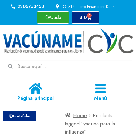
3206753450
Of 312. Torre Financiera Dann
0
Ayuda
$
0
Página principal
Menú
Home
Products
Portafolio
tagged “vacuna para la
influenza”