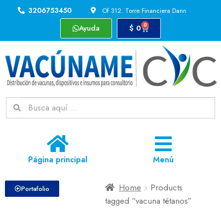
3206753450
Of 312. Torre Financiera Dann
0
Ayuda
$
0
Página principal
Menú
Home
Products
Portafolio
tagged “vacuna tétanos”