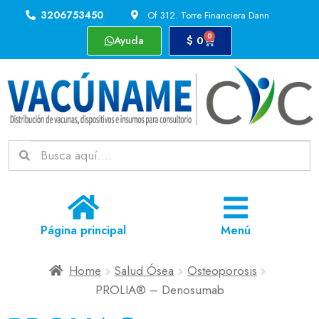
3206753450
Of 312. Torre Financiera Dann
0
Ayuda
$
0
Página principal
Menú
Home
Salud Ósea
Osteoporosis
PROLIA® – Denosumab