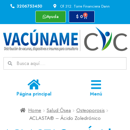
3206753450
Of 312. Torre Financiera Dann
0
Ayuda
$
0
Página principal
Menú
Home
Salud Ósea
Osteoporosis
ACLASTA® – Ácido Zoledrónico