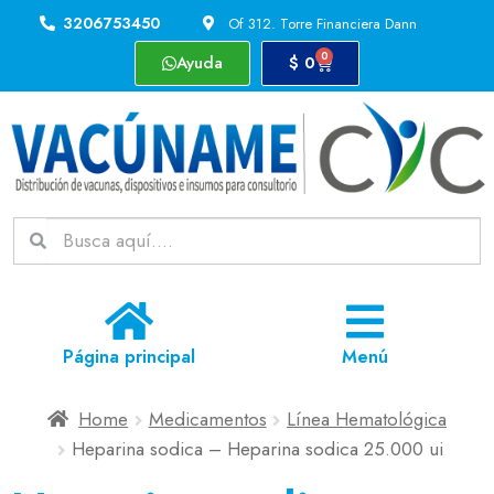
3206753450
Of 312. Torre Financiera Dann
0
Ayuda
$
0
Página principal
Menú
Home
Medicamentos
Línea Hematológica
Heparina sodica – Heparina sodica 25.000 ui