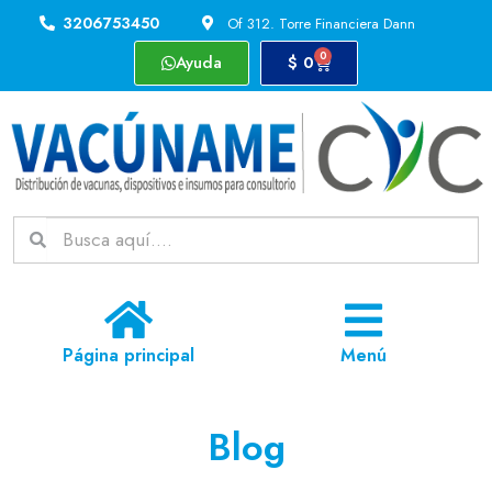
3206753450
Of 312. Torre Financiera Dann
0
Ayuda
$
0
Página principal
Menú
Blog