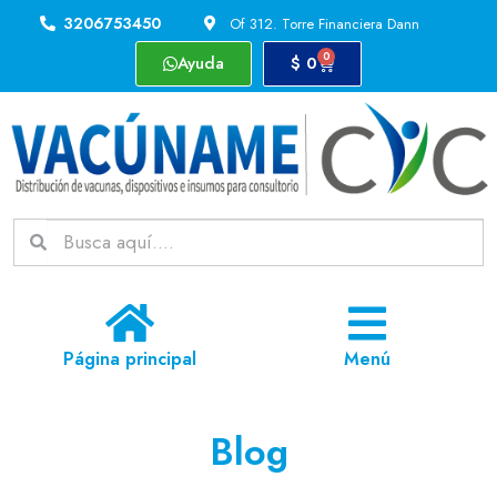
3206753450
Of 312. Torre Financiera Dann
0
Ayuda
$
0
Página principal
Menú
Blog