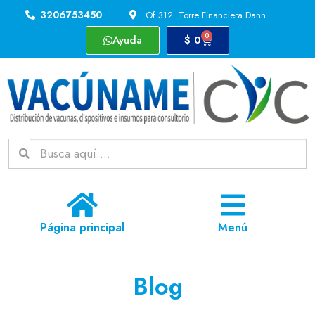
3206753450
Of 312. Torre Financiera Dann
0
Ayuda
$
0
Página principal
Menú
Blog