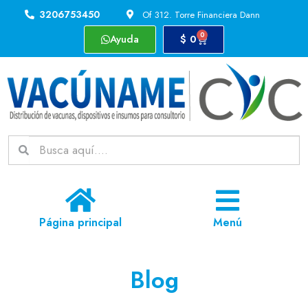
3206753450
Of 312. Torre Financiera Dann
0
Ayuda
$
0
Página principal
Menú
Blog