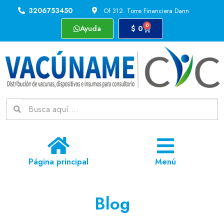
3206753450
Of 312. Torre Financiera Dann
0
Ayuda
$
0
Página principal
Menú
Blog