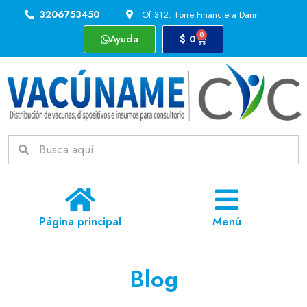
3206753450
Of 312. Torre Financiera Dann
0
Ayuda
$
0
Página principal
Menú
Blog