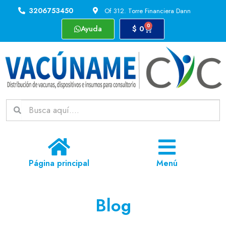
3206753450
Of 312. Torre Financiera Dann
0
Ayuda
$
0
Página principal
Menú
Blog