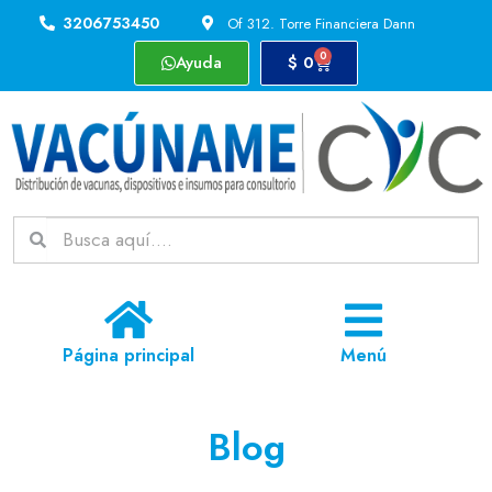
3206753450
Of 312. Torre Financiera Dann
0
Ayuda
$
0
Página principal
Menú
Blog