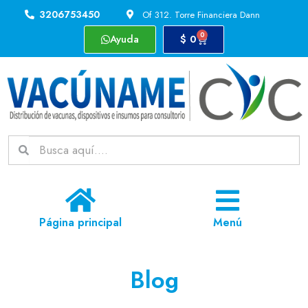
3206753450
Of 312. Torre Financiera Dann
0
Ayuda
$
0
Página principal
Menú
Blog