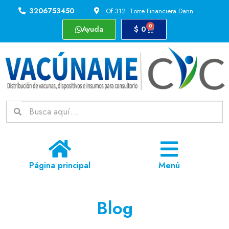
3206753450
Of 312. Torre Financiera Dann
0
Ayuda
$
0
Página principal
Menú
Blog