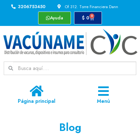
3206753450
Of 312. Torre Financiera Dann
0
Ayuda
$
0
Página principal
Menú
Blog