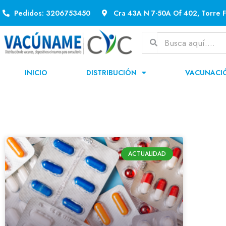
Pedidos: 3206753450
Cra 43A N 7-50A Of 402, Torre F
INICIO
DISTRIBUCIÓN
VACUNACI
ACTUALIDAD