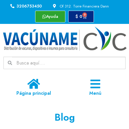
3206753450
Of 312. Torre Financiera Dann
0
Ayuda
$
0
Página principal
Menú
Blog