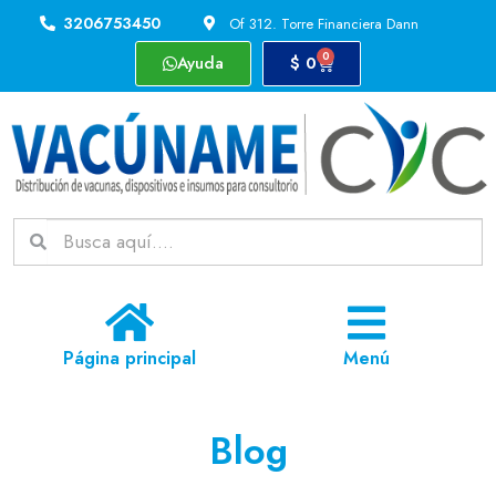
3206753450
Of 312. Torre Financiera Dann
0
Ayuda
$
0
Página principal
Menú
Blog