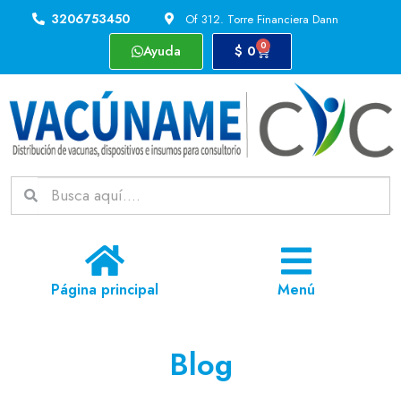
3206753450
Of 312. Torre Financiera Dann
0
Ayuda
$
0
Página principal
Menú
Blog