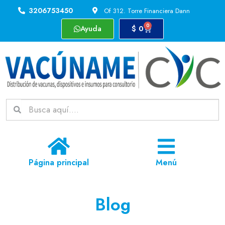
3206753450
Of 312. Torre Financiera Dann
0
Ayuda
$
0
Página principal
Menú
Blog