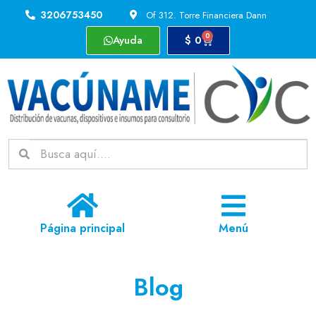
3206753450
Of 312. Torre Financiera Dann
0
Ayuda
$
0
Página principal
Menú
Blog