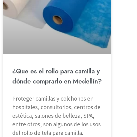
¿Que es el rollo para camilla y
dónde comprarlo en Medellín?
Proteger camillas y colchones en
hospitales, consultorios, centros de
estética, salones de belleza, SPA,
entre otros, son algunos de los usos
del rollo de tela para camilla.