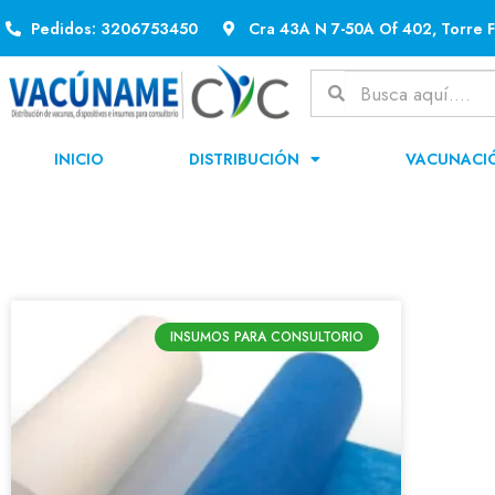
Pedidos: 3206753450
Cra 43A N 7-50A Of 402, Torre F
INICIO
DISTRIBUCIÓN
VACUNACI
INSUMOS PARA CONSULTORIO