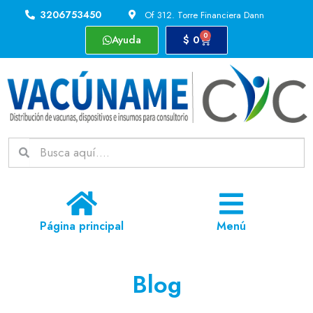
3206753450
Of 312. Torre Financiera Dann
0
Ayuda
$
0
Página principal
Menú
Blog