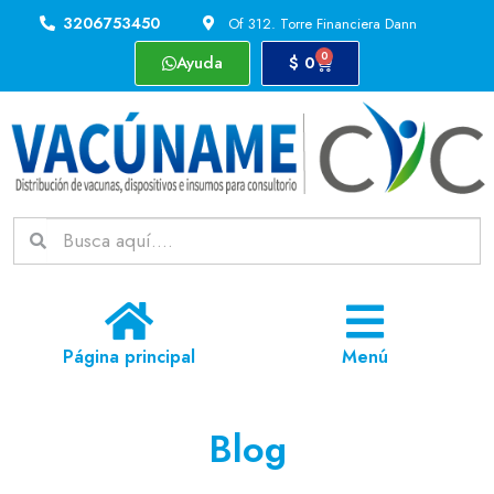
3206753450
Of 312. Torre Financiera Dann
0
Ayuda
$
0
Página principal
Menú
Blog