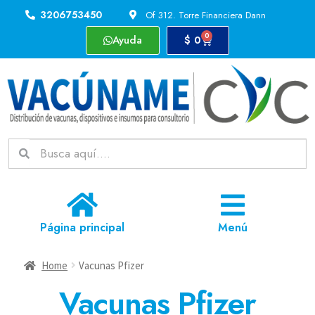
3206753450
Of 312. Torre Financiera Dann
0
Ayuda
$
0
Página principal
Menú
Home
Vacunas Pfizer
Vacunas Pfizer