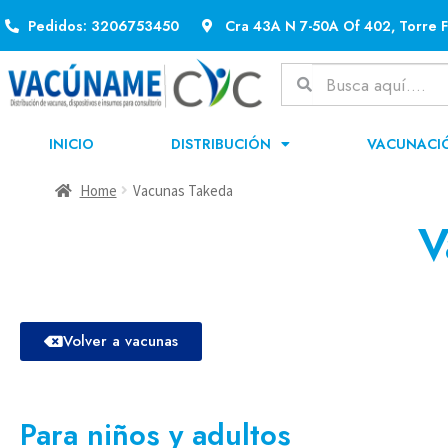
Pedidos: 3206753450
Cra 43A N 7-50A Of 402, Torre F
INICIO
DISTRIBUCIÓN
VACUNACI
Home
Vacunas Takeda
V
Volver a vacunas
Para niños y adultos