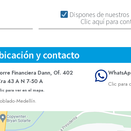
Dispones de nuestros 
Clic aquí para con
bicación y contacto
orre Financiera Dann, Of. 402
WhatsAp
ra 43 A N 7-50 A
Clic para 
lic para ver en el mapa.
oblado-Medellín.