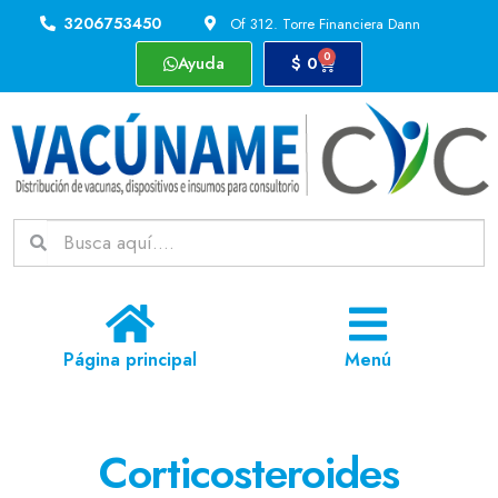
3206753450
Of 312. Torre Financiera Dann
0
Ayuda
$
0
Página principal
Menú
Corticosteroides