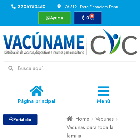
3206753450
Of 312. Torre Financiera Dann
0
Ayuda
$
0
Página principal
Menú
Home
Vacunas
Portafolio
Vacunas para toda la
familia