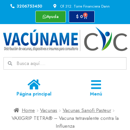
3206753450
Of 312. Torre Financiera Dann
0
Ayuda
$
0
Página principal
Menú
Home
Vacunas
Vacunas Sanofi Pasteur
VAXIGRIP TETRA® – Vacuna tetravalente contra la
Influenza