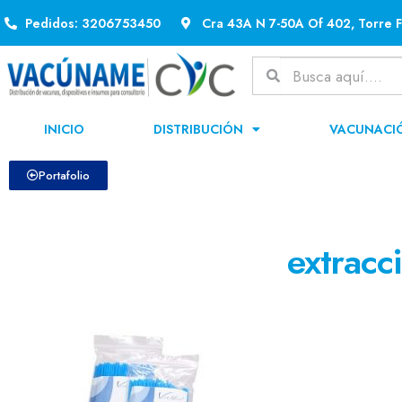
Pedidos: 3206753450
Cra 43A N 7-50A Of 402, Torre F
INICIO
DISTRIBUCIÓN
VACUNACI
Portafolio
extracc