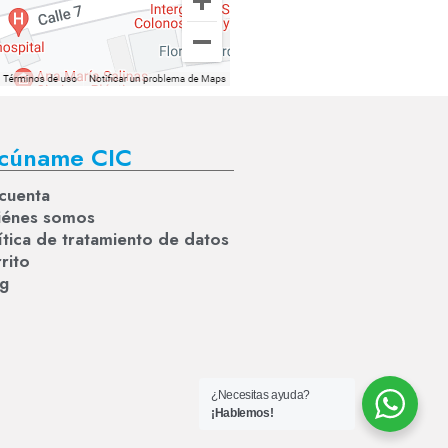
cúname CIC
cuenta
iénes somos
ítica de tratamiento de datos
rito
og
¿Necesitas ayuda?
¡Hablemos!