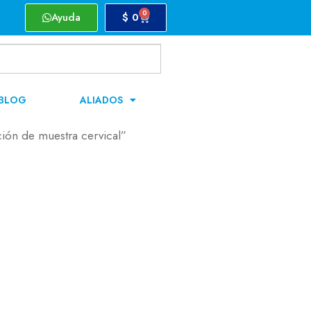
0
Ayuda
$
0
BLOG
ALIADOS
ción de muestra cervical”