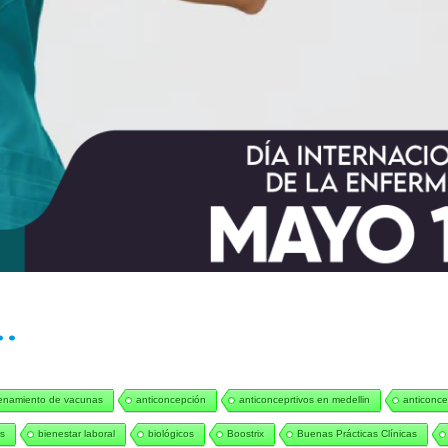
..
enamiento de vacunas
anticoncepción
anticonceprtivos en medellin
anticonce
s
bienestar laboral
biológicos
Boostrix
Buenas Prácticas Clínicas