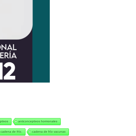
ptivos
anticonceptivos hormonales
cadena de frío.
cadena de frío vacunas