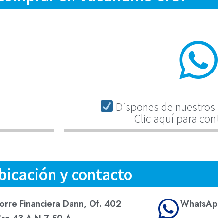
Dispones de nuestros 
Clic aquí para con
bicación y contacto
orre Financiera Dann, Of. 402
WhatsAp
ra 43 A N 7-50 A