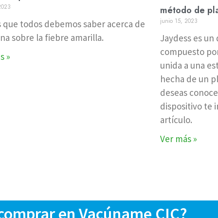
 2023
método de plan
junio 15, 2023
s que todos debemos saber acerca de
na sobre la fiebre amarilla.
Jaydess es un d
compuesto por
s »
unida a una es
hecha de un plá
deseas conocer
dispositivo te 
artículo.
Ver más »
 comprar en Vacúname CIC?