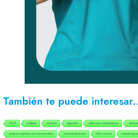
También te puede interesar.
2025
aclasta
Adacel
algodon
alianzas estratégicas
almac
anticonceptivos no hormonales
automedicacion
Año nuevo
bajalengua