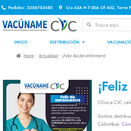
Pedidos: 3206753450
Cra 43A N 7-50A Of 402, Torre F
INICIO
DISTRIBUCIÓN
VACUNACI
Home
Actualidad
¡Feliz día del enfermero!
¡Feliz
Clínica CIC cel
Somos distribui
Colombia.
Cono