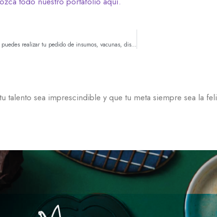
zca todo nuestro portafolio aquí.
¿Sabías que ahora puedes realizar tu pedido de insumos, vacunas, dispositivos o medicamentos a través de nuestra página web en Vacúname CIC?
u talento sea imprescindible y que tu meta siempre sea la fel