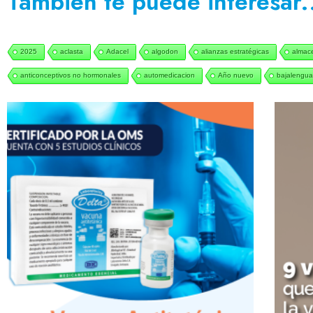
También te puede interesar.
2025
aclasta
Adacel
algodon
alianzas estratégicas
almac
anticonceptivos no hormonales
automedicacion
Año nuevo
bajalengua