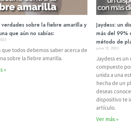
verdades sobre la fiebre amarilla y
Jaydess: un di
una que aún no sabías:
más del 99% d
 2023
método de plan
junio 15, 2023
s que todos debemos saber acerca de
na sobre la fiebre amarilla.
Jaydess es un d
compuesto por
s »
unida a una es
hecha de un plá
deseas conocer
dispositivo te 
artículo.
Ver más »