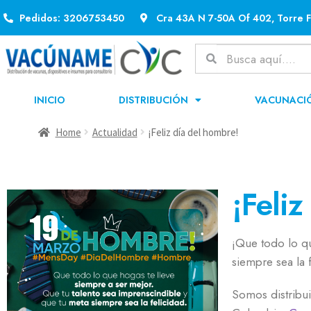
Pedidos: 3206753450
Cra 43A N 7-50A Of 402, Torre F
INICIO
DISTRIBUCIÓN
VACUNACI
Home
Actualidad
¡Feliz día del hombre!
¡Feliz
¡Que todo lo qu
siempre sea la 
Somos distribui