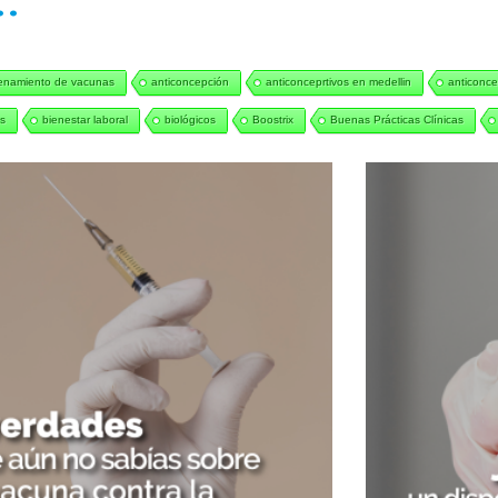
..
enamiento de vacunas
anticoncepción
anticonceprtivos en medellin
anticonce
s
bienestar laboral
biológicos
Boostrix
Buenas Prácticas Clínicas