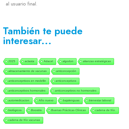
al usuario final.
También te puede
interesar...
2025
aclasta
Adacel
algodon
alianzas estratégicas
almacenamiento de vacunas
anticoncepción
anticonceprtivos en medellin
anticonceptivos
anticonceptivos hormonales
anticonceptivos no hormonales
automedicacion
Año nuevo
bajalenguas
bienestar laboral
biológicos
Boostrix
Buenas Prácticas Clínicas
cadena de frío.
cadena de frío vacunas