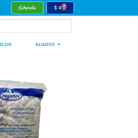
0
Ayuda
$
0
BLOG
ALIADOS