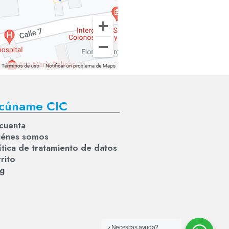
cúname CIC
cuenta
iénes somos
ítica de tratamiento de datos
rito
og
¿Necesitas ayuda?