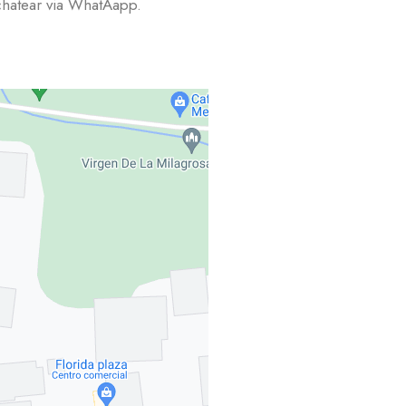
chatear via WhatAapp.