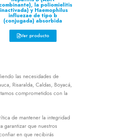
combinante), la poliomielitis
(inactivada) y Haemophilus
influezae de tipo b
(conjugada) absorbida
Ver producto
diendo las necesidades de
uca, Risaralda, Caldas, Boyacá,
 Estamos comprometidos con la
tica de mantener la integridad
a garantizar que nuestros
onfiar en que recibirás