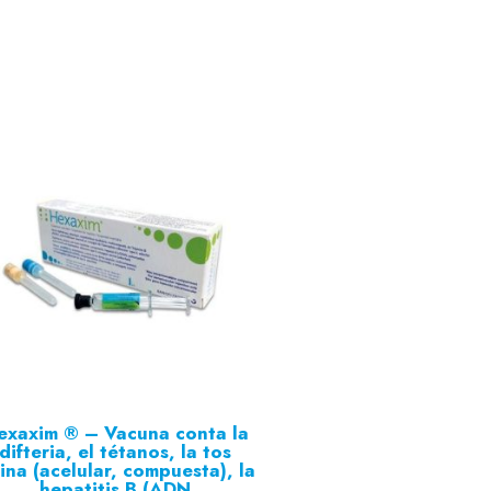
exaxim ® – Vacuna conta la
difteria, el tétanos, la tos
rina (acelular, compuesta), la
hepatitis B (ADN