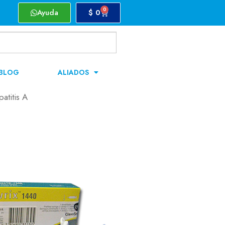
0
Ayuda
$
0
BLOG
ALIADOS
atitis A