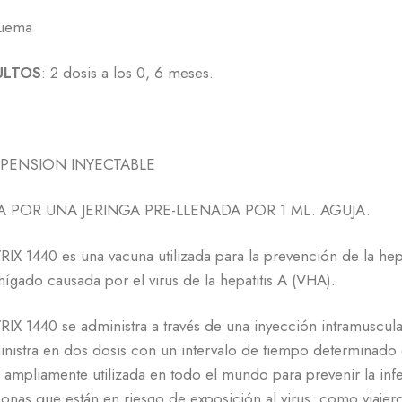
uema
ULTOS
: 2 dosis a los 0, 6 meses.
PENSION INYECTABLE
A POR UNA JERINGA PRE-LLENADA POR 1 ML. AGUJA.
IX 1440 es una vacuna utilizada para la prevención de la hep
hígado causada por el virus de la hepatitis A (VHA).
IX 1440 se administra a través de una inyección intramuscul
nistra en dos dosis con un intervalo de tiempo determinado e
 ampliamente utilizada en todo el mundo para prevenir la inf
onas que están en riesgo de exposición al virus, como viajer