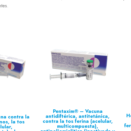
ntes.
Pentaxim® – Vacuna
H
antidiftérica, antitetánica,
na contra la
contra la tos ferina (acelular,
anos, la tos
fe
multicompuesta),
lular,
antipoliomielítica (inactivada y