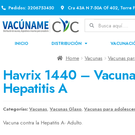
Pedidos: 3206753450
Cra 43A N 7-50A Of 402, Torre F
INICIO
DISTRIBUCIÓN
VACUNACI
Home
Vacunas
Vacunas par
Havrix 1440 – Vacuna 
Hepatitis A
Categorías:
Vacunas
,
Vacunas Glaxo
,
Vacunas para adolescen
Vacuna contra la Hepatitis A- Adulto.