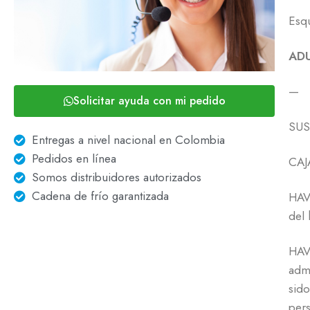
Esq
AD
—
Solicitar ayuda con mi pedido
SUS
Entregas a nivel nacional en Colombia
Pedidos en línea
CAJ
Somos distribuidores autorizados
Cadena de frío garantizada
HAVR
del 
HAVR
admi
sido
pers