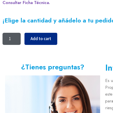
Consultar Ficha Técnica.
¡Elige la cantidad y añádelo a tu pedid
Add to cart
I
¿Tienes preguntas?
Es u
Pro
este
para
ries