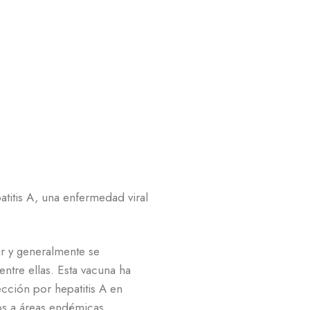
atitis A, una enfermedad viral
ar y generalmente se
ntre ellas. Esta vacuna ha
ección por hepatitis A en
os a áreas endémicas,