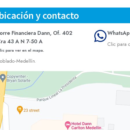
bicación y contacto
orre Financiera Dann, Of. 402
WhatsAp
ra 43 A N 7-50 A
Clic para 
lic para ver en el mapa.
oblado-Medellín.