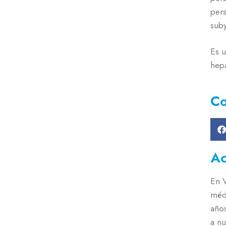
pers
suby
Es u
hepa
Co
Ac
En 
méd
año
a nu