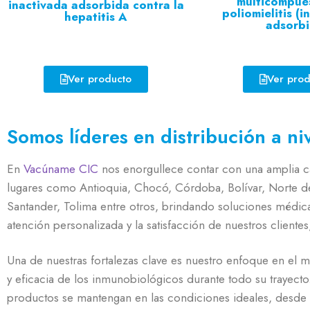
multicompues
inactivada adsorbida contra la
poliomielitis (i
hepatitis A
adsorb
Ver prod
Ver producto
Somos líderes en distribución a ni
En
Vacúname CIC
nos enorgullece contar con una amplia ca
lugares como Antioquia, Chocó, Córdoba, Bolívar, Norte de 
Santander, Tolima entre otros, brindando soluciones médica
atención personalizada y la satisfacción de nuestros cliente
Una de nuestras fortalezas clave es nuestro enfoque en el 
y eficacia de los inmunobiológicos durante todo su trayecto
productos se mantengan en las condiciones ideales, desde e