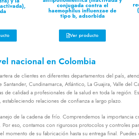
ta) y la
re
conjugada contra el
nactivada),
haemophilus influenzae de
ida
tipo b, adsorbida
ucto
Ver producto
vel nacional en Colombia
rtera de clientes en diferentes departamentos del país, aten
Santander, Cundinamarca, Atlántico, La Guajira, Valle del Ca
s de calidad a profesionales de la salud en toda la región.
s, estableciendo relaciones de confianza a largo plazo.
manejo de la cadena de frío. Comprendemos la importancia crí
. Por eso, contamos con rigurosos protocolos y controles par
l momento de su fabricación hasta su entrega final. Puedes c