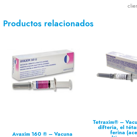
clie
Productos relacionados
Tetraxim® – Vacu
difteria, el tét
ferina (ace
Avaxim 160 ® – Vacuna