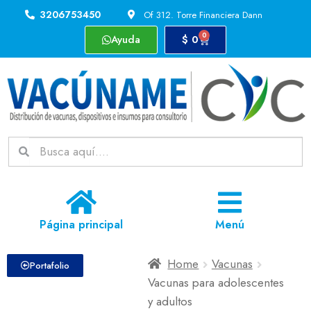
3206753450
Of 312. Torre Financiera Dann
0
Ayuda
$
0
Página principal
Menú
Home
Vacunas
Portafolio
Vacunas para adolescentes
y adultos