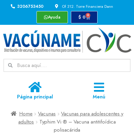
3206753450
Of 312. Torre Financiera Dann
0
Ayuda
$
0
Página principal
Menú
Home
Vacunas
Vacunas para adolescentes y
adultos
Typhim Vi ® – Vacuna antitifoídica
polisacárida