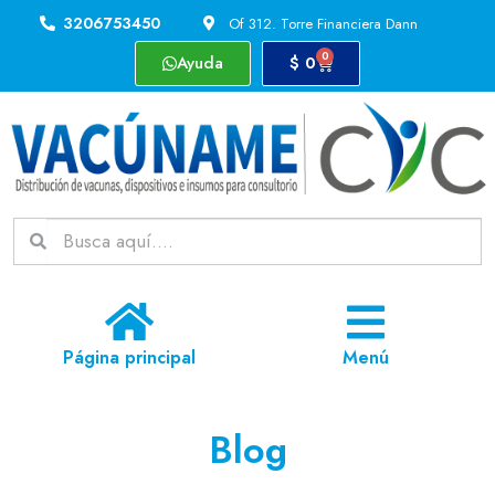
3206753450
Of 312. Torre Financiera Dann
0
Ayuda
$
0
Página principal
Menú
Blog