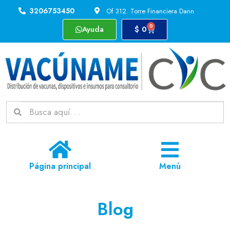
3206753450
Of 312. Torre Financiera Dann
0
Ayuda
$
0
Página principal
Menú
Blog