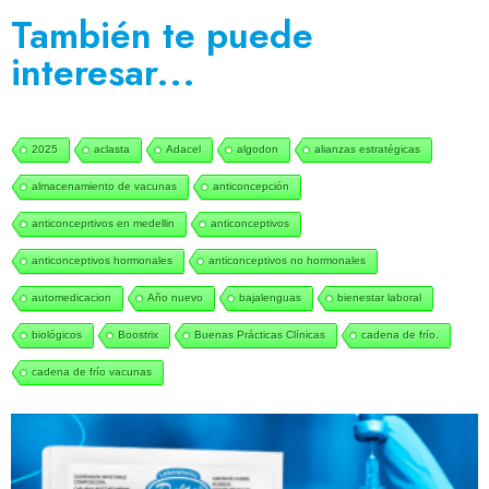
También te puede
interesar...
2025
aclasta
Adacel
algodon
alianzas estratégicas
almacenamiento de vacunas
anticoncepción
anticonceprtivos en medellin
anticonceptivos
anticonceptivos hormonales
anticonceptivos no hormonales
automedicacion
Año nuevo
bajalenguas
bienestar laboral
biológicos
Boostrix
Buenas Prácticas Clínicas
cadena de frío.
cadena de frío vacunas