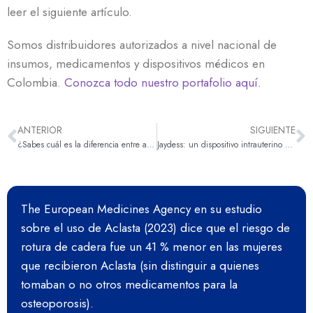
leer el siguiente artículo.
Somos distribuidores autorizados a nivel nacional de
insumos, medicamentos y dispositivos médicos en
Colombia.
Conozca todo nuestro portafolio aquí.
ANTERIOR
SIGUIENTE
¿Sabes cuál es la diferencia entre anticonceptivos hormonales y no hormonales?
Jaydess: un dispositivo intrauterino con más del 99% de efectividad como método de planificación familiar
The European Medicines Agency en su estudio
sobre el uso de Aclasta (2023) dice que el riesgo de
rotura de cadera fue un 41 % menor en las mujeres
que recibieron Aclasta (sin distinguir a quienes
tomaban o no otros medicamentos para la
osteoporosis).