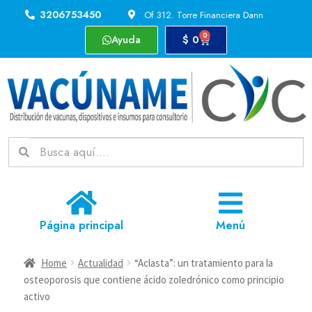
3206753450
Of 312. Torre Financiera Dann
0
Ayuda
$
0
Página principal
Menú
Home
Actualidad
“Aclasta”: un tratamiento para la
osteoporosis que contiene ácido zoledrónico como principio
activo