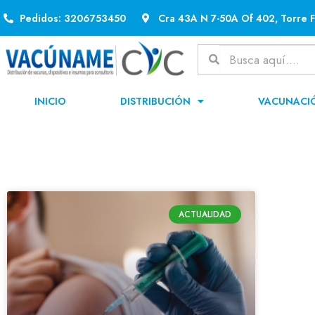
Pedidos: 3206753450
Cra 43A N 7-50A Of 402, Torre F
INICIO
DISTRIBUCIÓN
VACUNACI
ACTUALIDAD