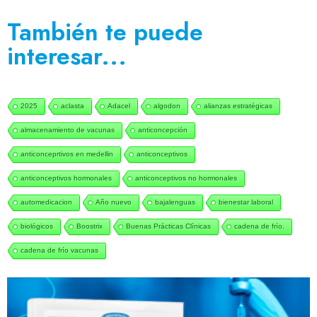
También te puede
interesar...
2025
aclasta
Adacel
algodon
alianzas estratégicas
almacenamiento de vacunas
anticoncepción
anticonceprtivos en medellin
anticonceptivos
anticonceptivos hormonales
anticonceptivos no hormonales
automedicacion
Año nuevo
bajalenguas
bienestar laboral
biológicos
Boostrix
Buenas Prácticas Clínicas
cadena de frío.
cadena de frío vacunas