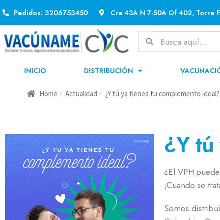
Pedidos: 3206753450
Cra 43A N 7-50A Of 402, Torre F
INICIO
DISTRIBUCIÓN
VACUNACI
Home
Actualidad
¿Y tú ya tienes tu complemento ideal?
¿Y tú
¿El VPH puede 
¡Cuando se tra
Somos distribui