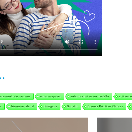
..
enamiento de vacunas
anticoncepción
anticonceprtivos en medellin
anticonce
s
bienestar laboral
biológicos
Boostrix
Buenas Prácticas Clínicas