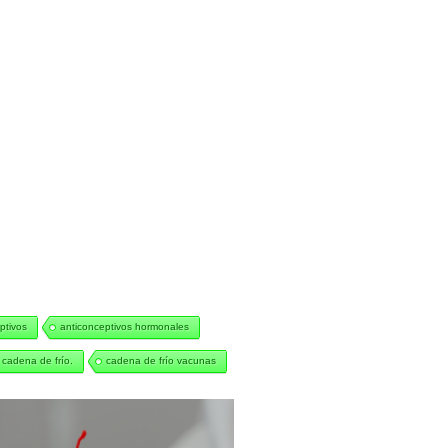
ptivos
anticonceptivos hormonales
cadena de frío.
cadena de frío vacunas