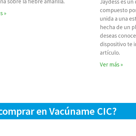
na sobre la fiebre amarilla.
Jaydess es un d
compuesto por
s »
unida a una es
hecha de un plá
deseas conocer
dispositivo te 
artículo.
Ver más »
 comprar en Vacúname CIC?