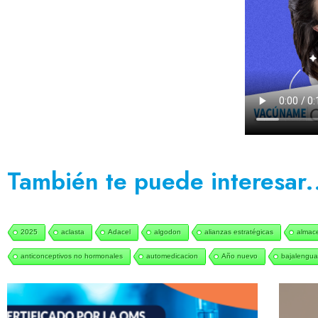
También te puede interesar.
2025
aclasta
Adacel
algodon
alianzas estratégicas
almac
anticonceptivos no hormonales
automedicacion
Año nuevo
bajalengua